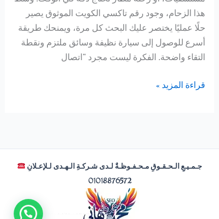
هذا الزحام، وجود رقم تاكسي الكويت الموثوق يصير
حلًا عمليًا يختصر عليك البحث كل مرة، ويمنحك طريقة
أسرع للوصول إلى سيارة نظيفة وسائق ملتزم ونقطة
التقاء واضحة. الفكرة ليست مجرد “اتصال
رقم
قراءة المزيد »
تاكسي
الكويت
جـمـيـعِ الـحـقـوقِ مـحـفـوظـةٌ لـدى شـركـةِ الـهـدى لـلإعـلانِ
01018876572
تواصل الأن