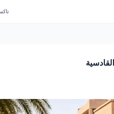
تاكس
لقادسية