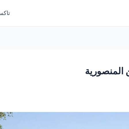
تاكس
 المنصورية