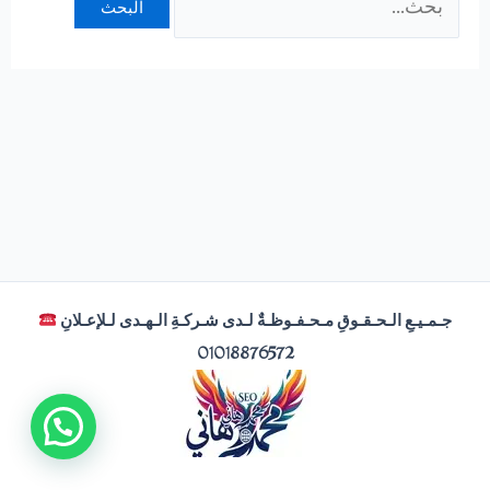
عن:
جـمـيـعِ الـحـقـوقِ مـحـفـوظـةٌ لـدى شـركـةِ الـهـدى لـلإعـلانِ
01018876572